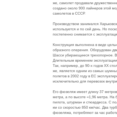
же, самолет продавали дружественн
создано около 900 лайнеров этой мо
самолетов в СССР.
Производством занимался Харьковски
используется и по сей день. Но поск
постепенно снимается с эксплуатаци
Конструкция выполнена в виде цель
образного оперения. Оборудован дв
Шасси убирающееся трехопорное. В 
Длительным временем эксплуатации 
Так, например, до 90-х годов XX ст
же, является одним из самых шумны
полетов в 2002 году в ЕС эксплуати
исключительно для перевозок внутри
Его фюзеляж имеет длину 37 метров,
метра, а по высоте =1,96 метра. На 
пилота, штурман и стюардесса. С по
км со скоростью 850 км/час. Два ту
фюзеляжа, потребляют за час работы