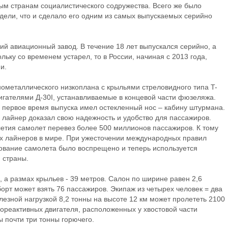
ым странам социалистического содружества. Всего же было
дели, что и сделало его одним из самых выпускаемых серийно
й авиационный завод. В течение 18 лет выпускался серийно, а
ольку со временем устарел, то в России, начиная с 2013 года,
и.
нометаллического низкоплана с крыльями стреловидного типа T-
игателями Д-30I, устанавливаемые в концевой части фюзеляжа.
первое время выпуска имел остекленный нос – кабину штурмана.
лайнер доказал свою надежность и удобство для пассажиров.
олетия самолет перевез более 500 миллионов пассажиров. К тому
х лайнеров в мире. При ужесточении международных правил
рование самолета было воспрещено и теперь используется
 страны.
 а размах крыльев - 39 метров. Салон по ширине равен 2,6
борт может взять 76 пассажиров. Экипаж из четырех человек = два
лезной нагрузкой 8,2 тонны на высоте 12 км может пролететь 2100
рбореактивных двигателя, расположенных у хвостовой части
 почти три тонны горючего.