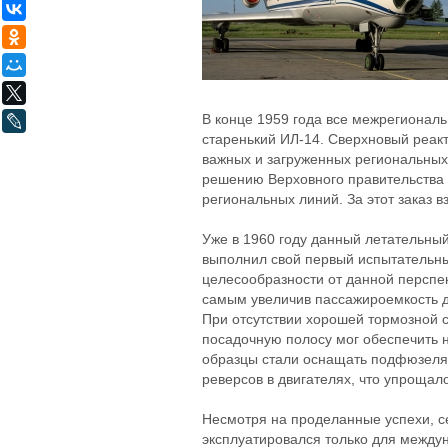
ВКонтакте
Одноклассники
Мой Мир
X
В конце 1959 года все межрегиональ
LiveJournal
старенький ИЛ-14. Сверхновый реак
важных и загруженных региональных
решению Верховного правительства 
региональных линий. За этот заказ в
Уже в 1960 году данный летательный 
выполнил свой первый испытательны
целесообразности от данной перспе
самым увеличив пассажироемкость д
При отсутствии хорошей тормозной 
посадочную полосу мог обеспечить 
образцы стали оснащать подфюзеляж
реверсов в двигателях, что упроща
Несмотря на проделанные успехи, се
эксплуатировался только для междун