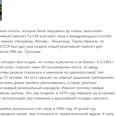
ные полеты, которые были загружены до отказа, выполняет
тивный самолет Ту-104 участвует лишь в международных и особо
 линиях. Например, Москва – Ленинград. Таким образом, по
СССР был дан указ создать новый реактивный самолет для
зялся ОКБ им. Туполева.
аппарат был создан, но только в расчетах и на бумаге. А в 1963 г.
й полет. Самолет имел 50 пассажирских места, но ввиду
ктивы решили отказаться и заменили на одноклассовый, тем
о 72 человек. Но этот самолет не отвечал заданным требованиям.
системы длина пробега увеличивалась, а такую длинную
не каждый региональный аэродром. Именно поэтому первые
ным щитком. Это уже позднее, в 1970 году перешли на установку
ло эксплуатацию при снижении и дальнейшей посадки самолета.
рийно выпускаться стал лишь в 1966 году. И целый год
ародных линий, чем отличался от первоначальной задачи. К тому