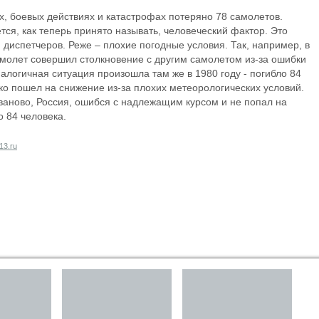
ах, боевых действиях и катастрофах потеряно 78 самолетов.
ся, как теперь принято называть, человеческий фактор. Это
 диспетчеров. Реже – плохие погодные условия. Так, например, в
амолет совершил столкновение с другим самолетом из-за ошибки
налогичная ситуация произошла там же в 1980 году - погибло 84
зко пошел на снижение из-за плохих метеорологических условий.
 Иваново, Россия, ошибся с надлежащим курсом и не попал на
о 84 человека.
13.ru