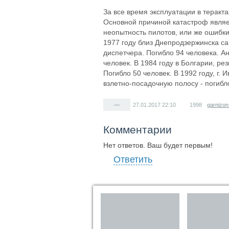
За все время эксплуатации в теракт
Основной причиной катастроф являет
неопытность пилотов, или же ошибки
1977 году близ Днепродзержинска с
диспетчера. Погибло 94 человека. А
человек. В 1984 году в Болгарии, ре
Погибло 50 человек. В 1992 году, г.
взлетно-посадочную полосу - погибл
—
27.01.2017
22:10
1998
garnizon
Комментарии
Нет ответов. Ваш будет первым!
Ответить