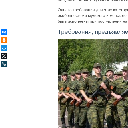
получать соответствующие звания с
Однако требования для этих категор
особенностями мужского и женского
быть исполнены при поступлении на
Требования, предъявля
ВКонтакте
Одноклассники
Мой Мир
X
LiveJournal