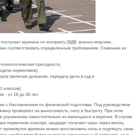
 поступает мужчина по контракту (ВДВ, военно-морские,
бязан соответствовать определенным требованиям. Главными из
психологическая пригодность;
сдача нормативов);
оров (включая дознание, передачу дела в суд и
1 классов);
 - от 18 до 40 лет.
ии с Наставлением по физической подготовки. Под руководством
жчину проверяют на выносливость, силу и быстроту. При этом
е упражнение самостоятельно из имеющихся в перечне. В случае
при первичном осмотре, кандидат получает шанс через месяц
от промежуток времени можно восстановить силы и подтянуть свою
ать необходимо будет не только отрицательный норматив, но и