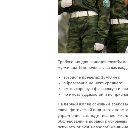
Требования для воинской службы для
мужчинам. В перечень главных входи
возраст в пределах 18-40 лет;
образование не ниже среднего;
иметь хорошую физическую и пси
не иметь судимостей и не привлек
На первый взгляд основные требован
сдаче физической подготовки нормат
упражнение, как подтягивание. Чис
обследовании в добавок к основным 
психиатр, хирург, невролог) женщин