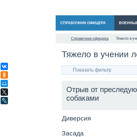
СПРАВОЧНИК ОФИЦЕРА
ВОЕННЫ
Справочник офицера
Тяжело в уч
Тяжело в учении л
ВКонтакте
Показать фильтр
Одноклассники
Мой Мир
Отрыв от преследую
X
собаками
LiveJournal
Диверсия
Засада