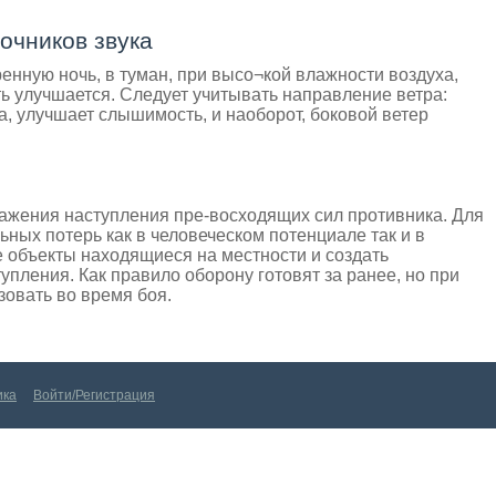
очников звука
ренную ночь, в туман, при высо¬кой влажности воздуха,
ь улучшается. Следует учитывать направление ветра:
а, улучшает слышимость, и наоборот, боковой ветер
ажения наступления пре-восходящих сил противника. Для
ных потерь как в человеческом потенциале так и в
 объекты находящиеся на местности и создать
упления. Как правило оборону готовят за ранее, но при
овать во время боя.
Войти/Регистрация