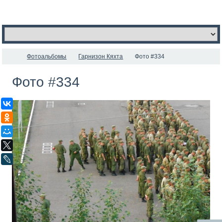
Фотоальбомы
Гарнизон Кяхта
Фото #334
Фото #334
ВКонтакте
Одноклассники
Мой Мир
X
LiveJournal