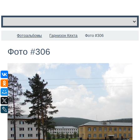
Фотоальбомы
Гарнизон Кяхта
Фото #306
Фото #306
ВКонтакте
Одноклассники
Мой Мир
X
LiveJournal