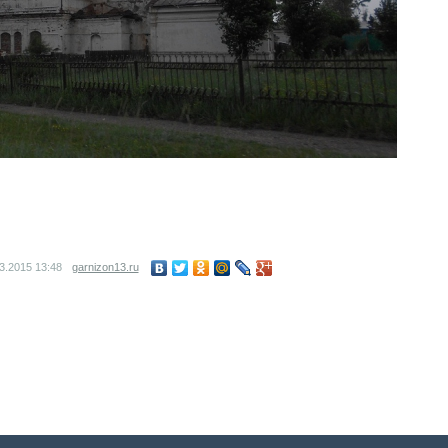
03.2015
13:48
garnizon13.ru