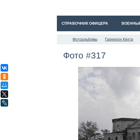
СПРАВОЧНИК ОФИЦЕРА
ВОЕННЫ
Фотоальбомы
Гарнизон Кяхта
Фото #317
ВКонтакте
Одноклассники
Мой Мир
X
LiveJournal