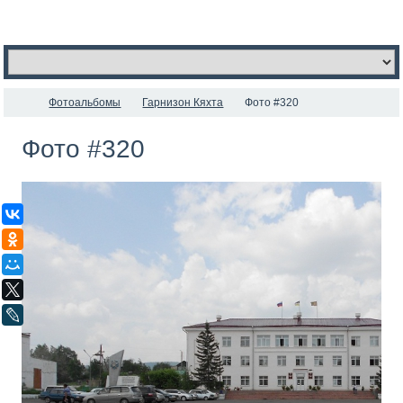
Фотоальбомы
Гарнизон Кяхта
Фото #320
Фото #320
ВКонтакте
Одноклассники
Мой Мир
X
LiveJournal