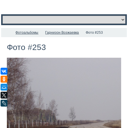
Фотоальбомы
Гарнизон Возжаевка
Фото #253
Фото #253
ВКонтакте
Одноклассники
Мой Мир
X
LiveJournal