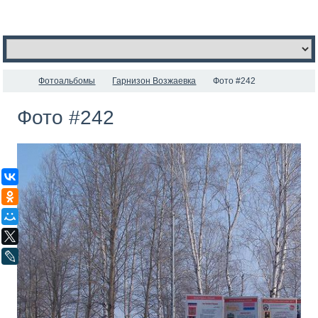
Фотоальбомы
Гарнизон Возжаевка
Фото #242
Фото #242
ВКонтакте
Одноклассники
Мой Мир
X
LiveJournal