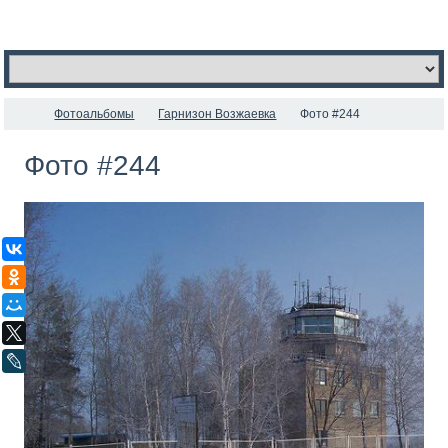
Фотоальбомы
Гарнизон Возжаевка
Фото #244
Фото #244
ВКонтакте
Одноклассники
Мой Мир
X
LiveJournal