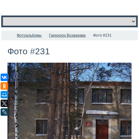
Фотоальбомы
Гарнизон Возжаевка
Фото #231
Фото #231
ВКонтакте
Одноклассники
Мой Мир
X
LiveJournal