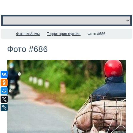
Фотоальбомы
Территория мужчин
Фото #686
Фото #686
ВКонтакте
Одноклассники
Мой Мир
X
LiveJournal