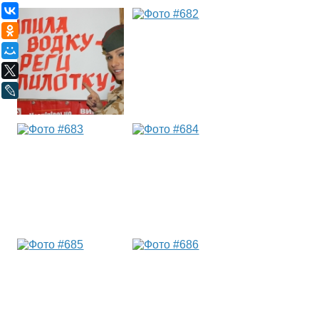
ВКонтакте
Одноклассники
Мой Мир
X
LiveJournal