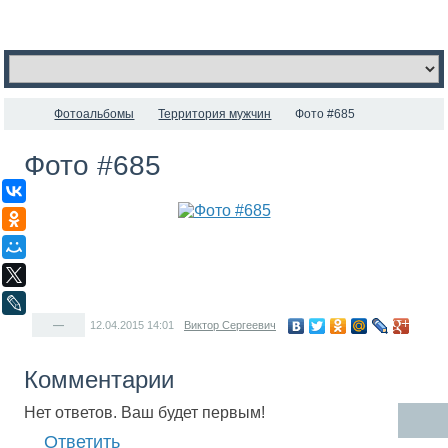
Фотоальбомы
Территория мужчин
Фото #685
Фото #685
ВКонтакте
Одноклассники
Мой Мир
X
LiveJournal
—
12.04.2015
14:01
Виктор Сергеевич
Комментарии
Нет ответов. Ваш будет первым!
Ответить