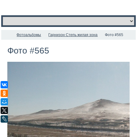
Фотоальбомы
Гарнизон Степь жилая зона
Фото #565
Фото #565
ВКонтакте
Одноклассники
Мой Мир
X
LiveJournal