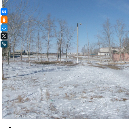
ВКонтакте
Одноклассники
Мой Мир
X
LiveJournal