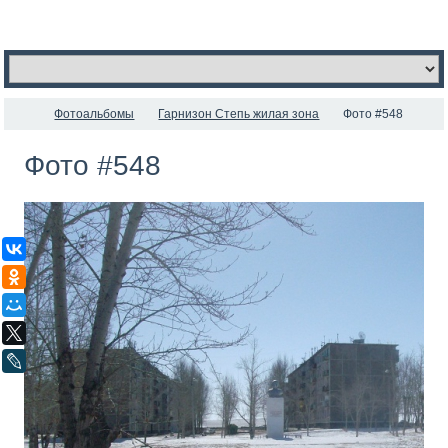
Фотоальбомы
Гарнизон Степь жилая зона
Фото #548
Фото #548
ВКонтакте
Одноклассники
Мой Мир
X
LiveJournal