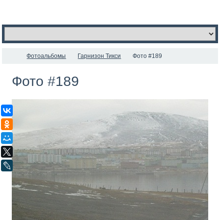
Фотоальбомы
Гарнизон Тикси
Фото #189
Фото #189
ВКонтакте
Одноклассники
Мой Мир
X
LiveJournal