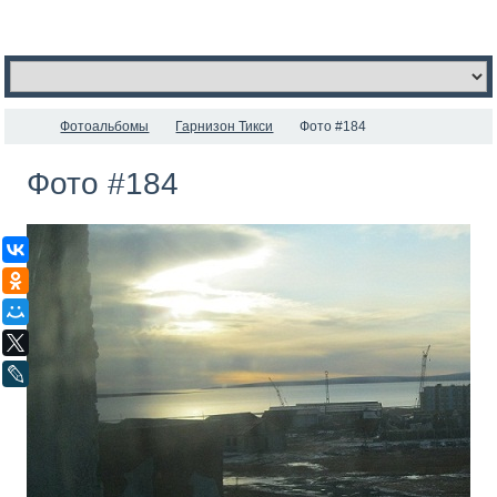
Фотоальбомы
Гарнизон Тикси
Фото #184
Фото #184
ВКонтакте
Одноклассники
Мой Мир
X
LiveJournal