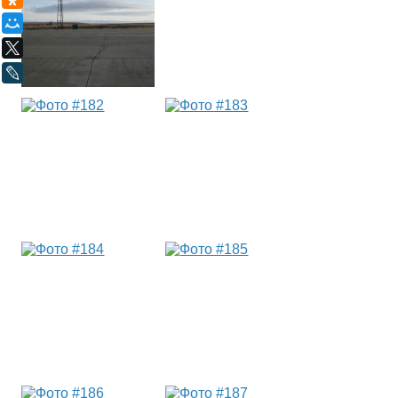
Мой Мир
X
LiveJournal