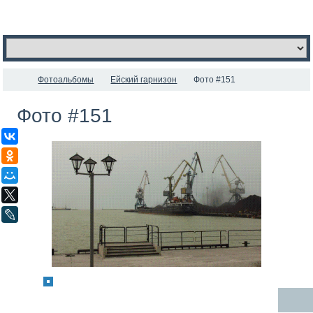
Фотоальбомы
Ейский гарнизон
Фото #151
Фото #151
ВКонтакте
Одноклассники
Мой Мир
X
LiveJournal