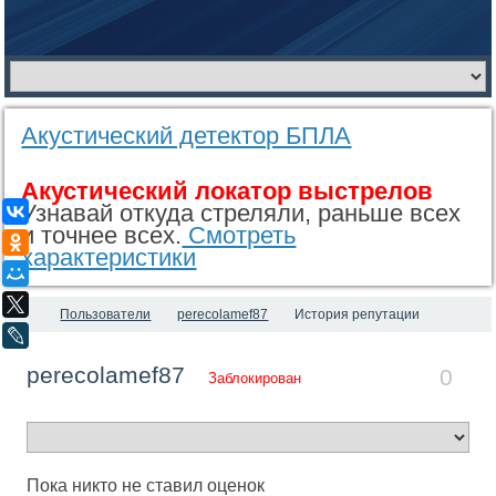
Акустический детектор БПЛА
Акустический локатор выстрелов
Узнавай откуда стреляли, раньше всех
ВКонтакте
и точнее всех.
Смотреть
Одноклассники
характеристики
Мой Мир
X
Пользователи
perecolamef87
История репутации
LiveJournal
perecolamef87
0
Заблокирован
Пока никто не ставил оценок