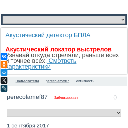
Акустический детектор БПЛА
Акустический локатор выстрелов
Узнавай откуда стреляли, раньше всех
ВКонтакте
и точнее всех.
Смотреть
Одноклассники
характеристики
Мой Мир
X
Пользователи
perecolamef87
Активность
LiveJournal
perecolamef87
0
Заблокирован
1 сентября 2017