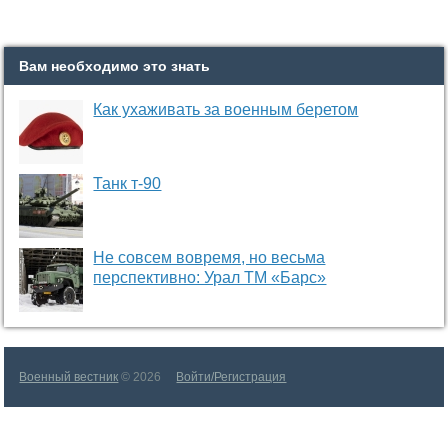
Вам необходимо это знать
Как ухаживать за военным беретом
Танк т-90
Не совсем вовремя, но весьма
перспективно: Урал ТМ «Барс»
Военный вестник
© 2026
Войти/Регистрация