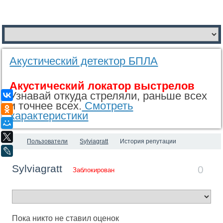
Акустический детектор БПЛА
Акустический локатор выстрелов
Узнавай откуда стреляли, раньше всех
ВКонтакте
и точнее всех.
Смотреть
Одноклассники
характеристики
Мой Мир
X
Пользователи
Sylviagratt
История репутации
LiveJournal
Sylviagratt
0
Заблокирован
Пока никто не ставил оценок