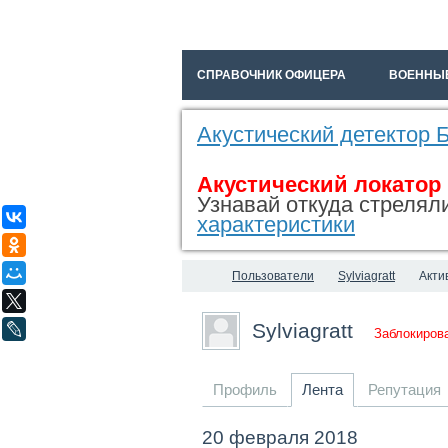
СПРАВОЧНИК ОФИЦЕРА
ВОЕННЫ
Акустический детектор
Акустический локатор
Узнавай откуда стреляли
ВКонтакте
характеристики
Одноклассники
Мой Мир
Пользователи
Sylviagratt
Акти
X
Sylviagratt
LiveJournal
Заблокиров
Профиль
Лента
Репутация
20 февраля 2018