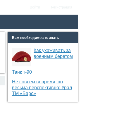
Войти
Регистрация
Вам необходимо это знать
Как ухаживать за
военным беретом
Танк т-90
Не совсем вовремя, но
весьма перспективно: Урал
ТМ «Барс»