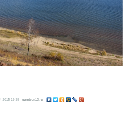
04.2015
19:39
garnizon13.ru