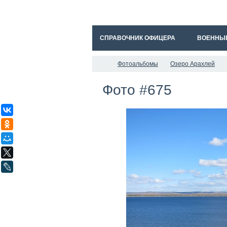
СПРАВОЧНИК ОФИЦЕРА
ВОЕННЫ
Фотоальбомы
Озеро Арахлей
Фото #675
ВКонтакте
Одноклассники
Мой Мир
X
LiveJournal