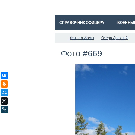
СПРАВОЧНИК ОФИЦЕРА
ВОЕННЫ
Фотоальбомы
Озеро Арахлей
Фото #669
ВКонтакте
Одноклассники
Мой Мир
X
LiveJournal