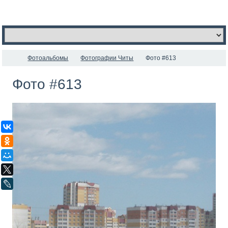
Фотоальбомы
Фотографии Читы
Фото #613
Фото #613
ВКонтакте
Одноклассники
Мой Мир
X
LiveJournal