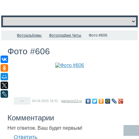
Фотоальбомы
Фотографии Читы
Фото #606
Фото #606
ВКонтакте
Одноклассники
Мой Мир
X
LiveJournal
—
04.04.2015
19:31
garnizon13.ru
Комментарии
Нет ответов. Ваш будет первым!
Ответить