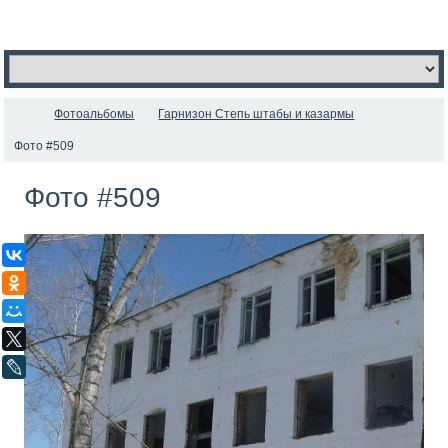
Фотоальбомы
Гарнизон Степь штабы и казармы
Фото #509
Фото #509
ВКонтакте
Одноклассники
Мой Мир
X
LiveJournal