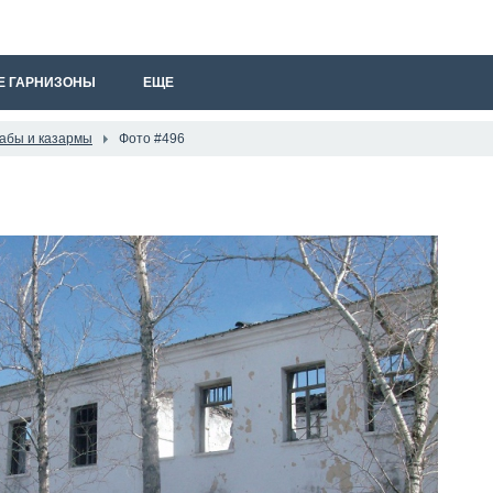
Е ГАРНИЗОНЫ
ЕЩЕ
абы и казармы
Фото #496