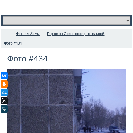
Фотоальбомы
Гарнизон Степь пожар котельной
Фото #434
Фото #434
ВКонтакте
Одноклассники
Мой Мир
X
LiveJournal