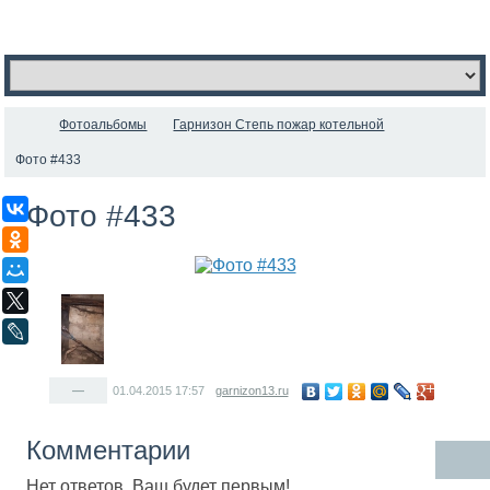
Фотоальбомы
Гарнизон Степь пожар котельной
Фото #433
Фото #433
ВКонтакте
Одноклассники
Мой Мир
X
LiveJournal
—
01.04.2015
17:57
garnizon13.ru
Комментарии
Нет ответов. Ваш будет первым!