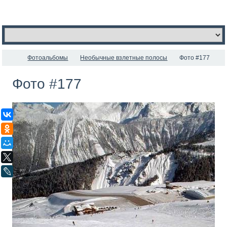
Фотоальбомы
Необычные взлетные полосы
Фото #177
Фото #177
ВКонтакте
Одноклассники
Мой Мир
X
LiveJournal