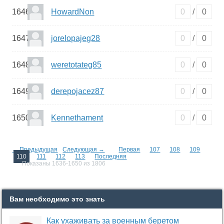
1646
HowardNon
0
/
0
1647
jorelopajeg28
0
/
0
1648
weretotateg85
0
/
0
1649
derepojacez87
0
/
0
1650
Kennethament
0
/
0
← Предыдущая
Следующая →
Первая
107
108
109
110
111
112
113
Последняя
Показаны 1636-1650 из 1806
Вам необходимо это знать
Как ухаживать за военным беретом