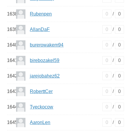
1638
Rubenpen
0
/
0
1639
AllanDaF
0
/
0
1640
burerowakem94
0
/
0
1641
birebozakel59
0
/
0
1642
jarejobahez62
0
/
0
1643
RoberttCer
0
/
0
1644
Tyeckocow
0
/
0
1645
AaronLen
0
/
0