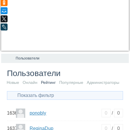
Одноклассники
Мой Мир
X
LiveJournal
Пользователи
Пользователи
Новые
Онлайн
Рейтинг
Популярные
Администраторы
Показать фильтр
1636
ponobly
0
/
0
1637
ReginaDup
0
/
0