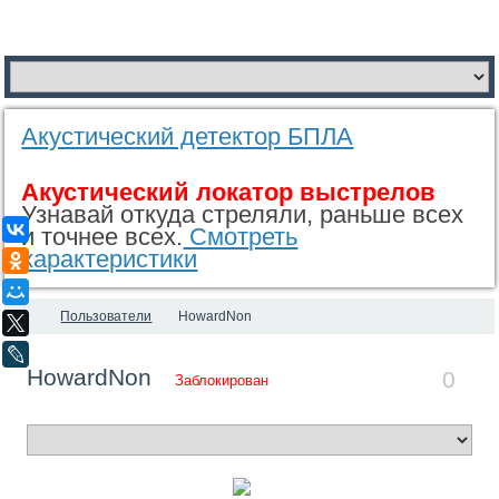
Акустический детектор БПЛА
Акустический локатор выстрелов
Узнавай откуда стреляли, раньше всех
ВКонтакте
и точнее всех.
Смотреть
характеристики
Одноклассники
Мой Мир
Пользователи
HowardNon
X
LiveJournal
HowardNon
0
Заблокирован