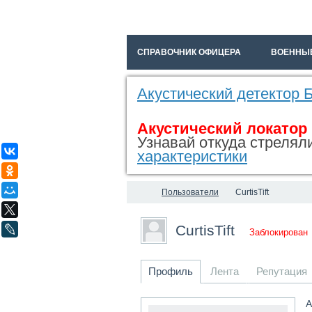
СПРАВОЧНИК ОФИЦЕРА
ВОЕННЫ
Акустический детектор
Акустический локатор
Узнавай откуда стреляли
ВКонтакте
характеристики
Одноклассники
Мой Мир
Пользователи
CurtisTift
X
CurtisTift
LiveJournal
Заблокирован
Профиль
Лента
Репутация
А