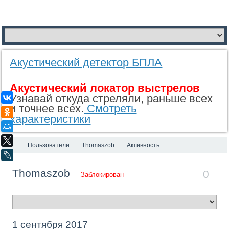
Акустический детектор БПЛА
Акустический локатор выстрелов
Узнавай откуда стреляли, раньше всех
ВКонтакте
и точнее всех.
Смотреть
Одноклассники
характеристики
Мой Мир
X
Пользователи
Thomaszob
Активность
LiveJournal
Thomaszob
0
Заблокирован
1 сентября 2017