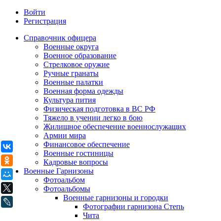
Войти
Регистрация
Справочник офицера
Военные округа
Военное образование
Стрелковое оружие
Ручные гранаты
Военные палатки
Военная форма одежды
Культура пития
Физическая подготовка в ВС РФ
Тяжело в учении легко в бою
Жилищное обеспечение военнослужащих
Армии мира
Финансовое обеспечение
ВКонтакте
Военные гостиницы
Одноклассники
Кадровые вопросы
Военные Гарнизоны
Мой Мир
Фотоальбом
X
Фотоальбомы
Военные гарнизоны и городки
LiveJournal
Фотографии гарнизона Степь
Чита