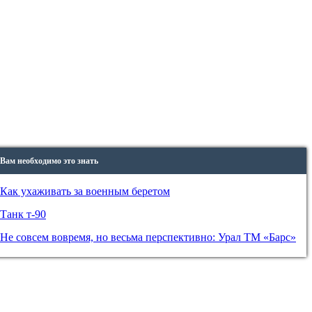
Вам необходимо это знать
Как ухаживать за военным беретом
Танк т-90
Не совсем вовремя, но весьма перспективно: Урал ТМ «Барс»