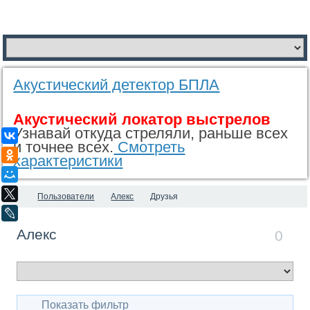
Акустический детектор БПЛА
Акустический локатор выстрелов
Узнавай откуда стреляли, раньше всех
ВКонтакте
и точнее всех.
Смотреть
Одноклассники
характеристики
Мой Мир
X
Пользователи
Алекс
Друзья
LiveJournal
Алекс
0
Показать фильтр