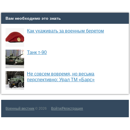
Вам необходимо это знать
Как ухаживать за военным беретом
Танк т-90
Не совсем вовремя, но весьма
перспективно: Урал ТМ «Барс»
Военный вестник
© 2026
Войти/Регистрация