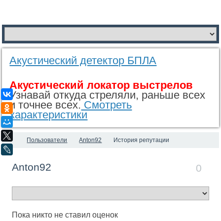
Акустический детектор БПЛА
Акустический локатор выстрелов
Узнавай откуда стреляли, раньше всех
ВКонтакте
и точнее всех.
Смотреть
Одноклассники
характеристики
Мой Мир
X
Пользователи
Anton92
История репутации
LiveJournal
Anton92
0
Пока никто не ставил оценок