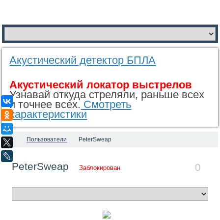
Акустический детектор БПЛА
Акустический локатор выстрелов
Узнавай откуда стреляли, раньше всех
ВКонтакте
и точнее всех.
Смотреть
характеристики
Одноклассники
Мой Мир
Пользователи
PeterSweap
X
LiveJournal
PeterSweap
0
Заблокирован