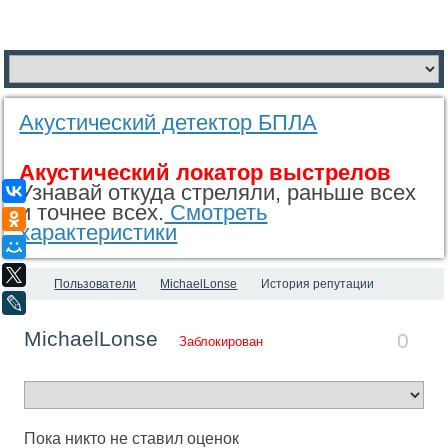
Акустический детектор БПЛА
Акустический локатор выстрелов
Узнавай откуда стреляли, раньше всех
ВКонтакте
и точнее всех.
Смотреть
Одноклассники
характеристики
Мой Мир
X
Пользователи
MichaelLonse
История репутации
LiveJournal
MichaelLonse
0
Заблокирован
Пока никто не ставил оценок