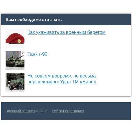
Вам необходимо это знать
Как ухаживать за военным беретом
Танк т-90
Не совсем вовремя, но весьма
перспективно: Урал ТМ «Барс»
Военный вестник
© 2026
Войти/Регистрация