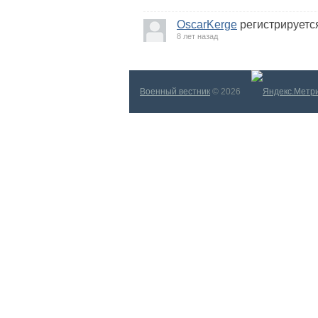
OscarKerge
регистрируетс
8 лет назад
Военный вестник
© 2026