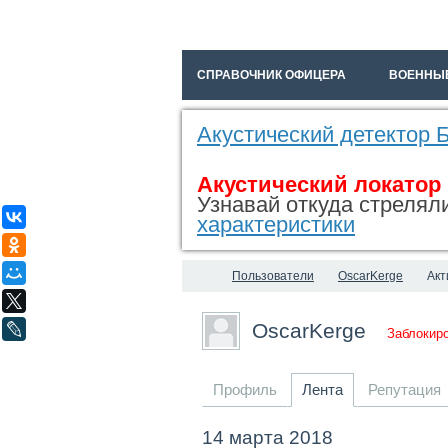
СПРАВОЧНИК ОФИЦЕРА
ВОЕННЫ
Акустический детектор
Акустический локатор
Узнавай откуда стреляли
ВКонтакте
характеристики
Одноклассники
Мой Мир
Пользователи
OscarKerge
Акт
X
OscarKerge
LiveJournal
Заблокир
Профиль
Лента
Репутация
14 марта 2018