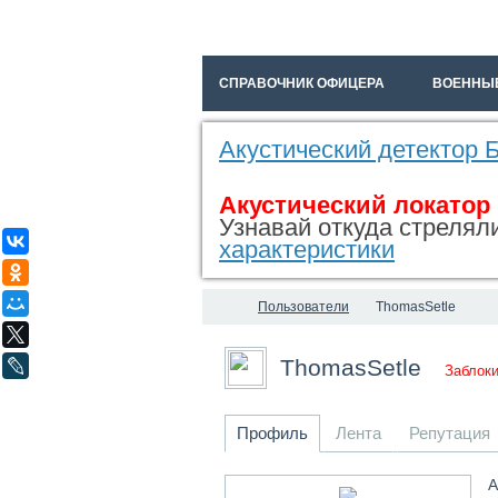
СПРАВОЧНИК ОФИЦЕРА
ВОЕННЫ
Акустический детектор
Акустический локатор
Узнавай откуда стреляли
ВКонтакте
характеристики
Одноклассники
Мой Мир
Пользователи
ThomasSetle
X
ThomasSetle
LiveJournal
Заблок
Профиль
Лента
Репутация
А