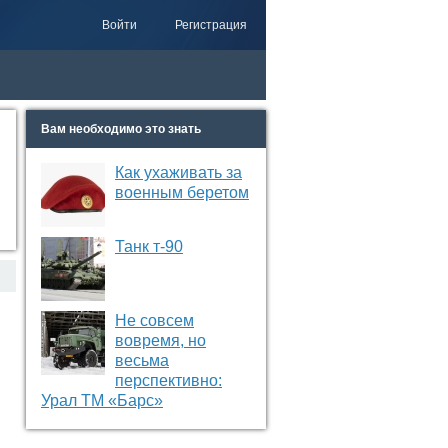
Войти
Регистрация
Вам необходимо это знать
Как ухаживать за
военным беретом
Танк т-90
Не совсем
вовремя, но
весьма
перспективно:
Урал ТМ «Барс»