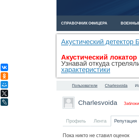
СПРАВОЧНИК ОФИЦЕРА
ВОЕННЫ
Акустический детектор
Акустический локатор
Узнавай откуда стреляли
ВКонтакте
характеристики
Одноклассники
Мой Мир
Пользователи
Charlesvoida
И
X
Charlesvoida
LiveJournal
Заблоки
Профиль
Лента
Репутация
Пока никто не ставил оценок