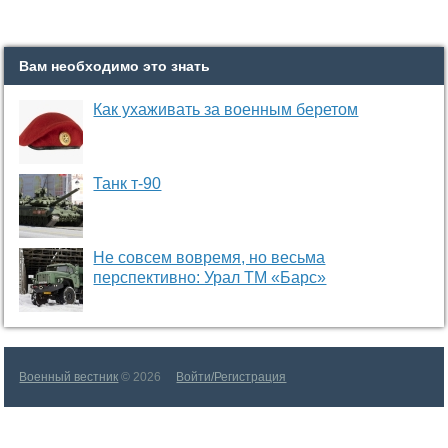
Вам необходимо это знать
Как ухаживать за военным беретом
Танк т-90
Не совсем вовремя, но весьма
перспективно: Урал ТМ «Барс»
Военный вестник
© 2026
Войти/Регистрация