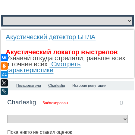
Акустический детектор БПЛА
Акустический локатор выстрелов
Узнавай откуда стреляли, раньше всех
ВКонтакте
и точнее всех.
Смотреть
Одноклассники
характеристики
Мой Мир
X
Пользователи
Charleslig
История репутации
LiveJournal
Charleslig
0
Заблокирован
Пока никто не ставил оценок