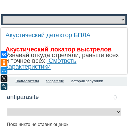
Акустический детектор БПЛА
Акустический локатор выстрелов
Узнавай откуда стреляли, раньше всех
ВКонтакте
и точнее всех.
Смотреть
Одноклассники
характеристики
Мой Мир
X
Пользователи
antiparasite
История репутации
LiveJournal
antiparasite
0
Пока никто не ставил оценок