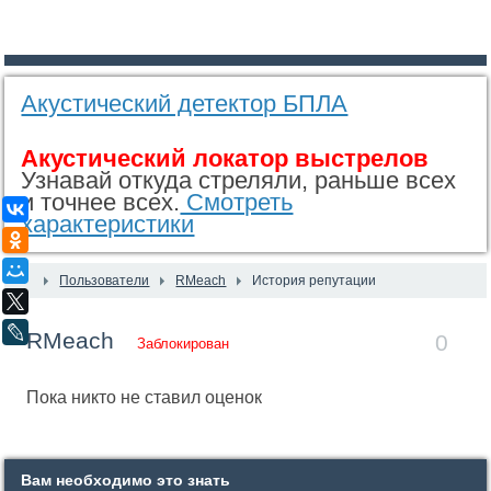
Акустический детектор БПЛА
Акустический локатор выстрелов
Узнавай откуда стреляли, раньше всех
и точнее всех.
Смотреть
ВКонтакте
характеристики
Одноклассники
Мой Мир
Пользователи
RMeach
История репутации
X
LiveJournal
RMeach
0
Заблокирован
Пока никто не ставил оценок
Вам необходимо это знать