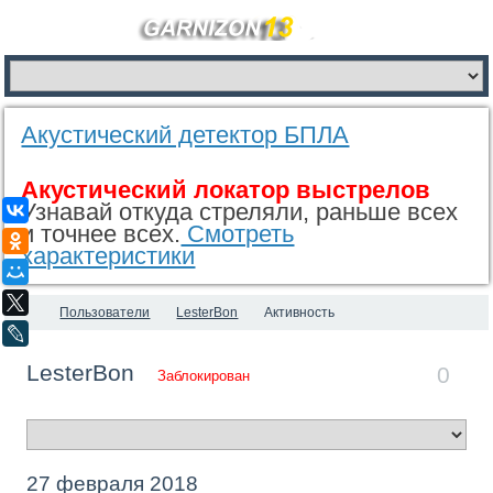
Акустический детектор БПЛА
Акустический локатор выстрелов
Узнавай откуда стреляли, раньше всех
ВКонтакте
и точнее всех.
Смотреть
Одноклассники
характеристики
Мой Мир
X
Пользователи
LesterBon
Активность
LiveJournal
LesterBon
0
Заблокирован
27 февраля 2018