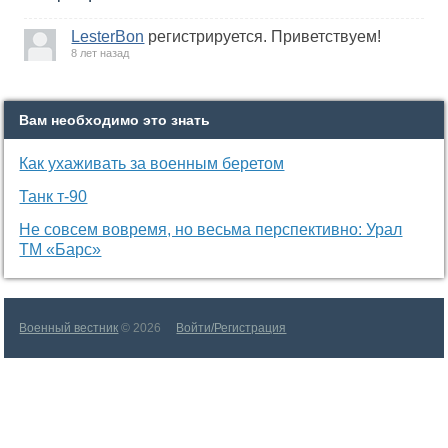
LesterBon
регистрируется. Приветствуем!
8 лет назад
Вам необходимо это знать
Как ухаживать за военным беретом
Танк т-90
Не совсем вовремя, но весьма перспективно: Урал
ТМ «Барс»
Военный вестник
© 2026
Войти/Регистрация